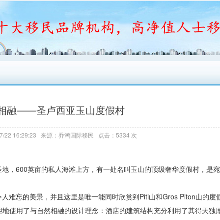
相融——圣卢西亚玉山度假村
7/22 16:29:23 来源：乔鸿国际移民 点击：5334 次
地，600英亩的私人海滩上方，有一处名叫玉山的顶级奢华度假村，是
的美景，并且这里是唯一能同时欣赏到Piti山和Gros Piton山的度
计， 他大胆地使用了与自然相融的设计理念：酒店的建筑结构充分利用了其得天