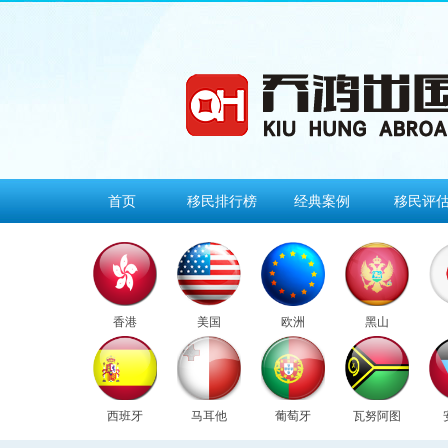
首页
移民排行榜
经典案例
移民评
香港
美国
欧洲
黑山
西班牙
马耳他
葡萄牙
瓦努阿图