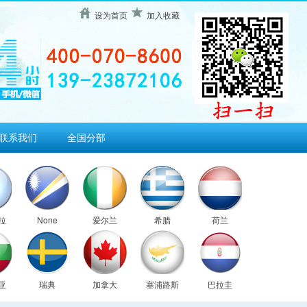
设为首页
加入收藏
联系我们
全国分部
拉
None
爱尔兰
希腊
荷兰
亚
瑞典
加拿大
塞浦路斯
巴拉圭