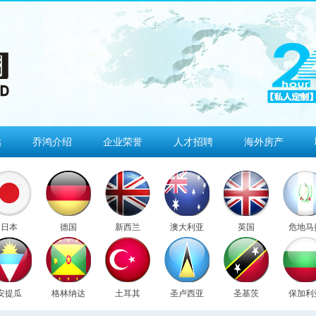
估
乔鸿介绍
企业荣誉
人才招聘
海外房产
日本
德国
新西兰
澳大利亚
英国
危地马
安提瓜
格林纳达
土耳其
圣卢西亚
圣基茨
保加利