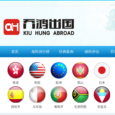
首页
移民排行榜
经典案例
移民评估
乔
香港
美国
欧洲
黑山
日本
西班牙
马耳他
葡萄牙
瓦努阿图
安提瓜