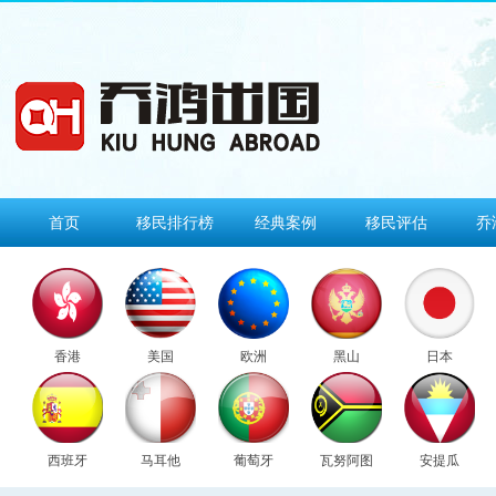
首页
移民排行榜
经典案例
移民评估
乔
香港
美国
欧洲
黑山
日本
西班牙
马耳他
葡萄牙
瓦努阿图
安提瓜