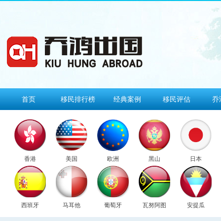
首页
移民排行榜
经典案例
移民评估
乔
香港
美国
欧洲
黑山
日本
西班牙
马耳他
葡萄牙
瓦努阿图
安提瓜