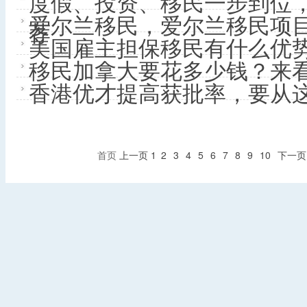
度假、投资、移民一步到位
爱尔兰移民，爱尔兰移民项
荐
美国雇主担保移民有什么优
移民加拿大要花多少钱？来
香港优才提高获批率，要从
首页
上一页
1
2
3
4
5
6
7
8
9
10
下一页