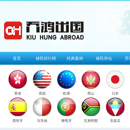
首页
移民排行榜
经典案例
移民评估
乔
香港
美国
欧洲
黑山
日本
西班牙
马耳他
葡萄牙
瓦努阿图
安提瓜