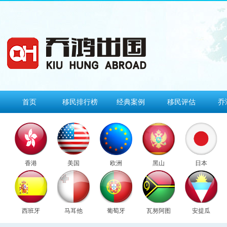
首页
移民排行榜
经典案例
移民评估
乔
香港
美国
欧洲
黑山
日本
西班牙
马耳他
葡萄牙
瓦努阿图
安提瓜