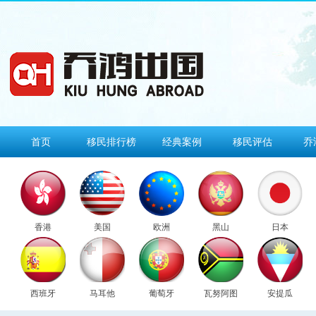
首页
移民排行榜
经典案例
移民评估
乔
香港
美国
欧洲
黑山
日本
西班牙
马耳他
葡萄牙
瓦努阿图
安提瓜