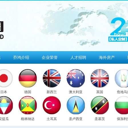
估
乔鸿介绍
企业荣誉
人才招聘
海外房产
日本
德国
新西兰
澳大利亚
英国
危地马
安提瓜
格林纳达
土耳其
圣卢西亚
圣基茨
保加利