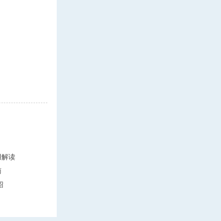
用解读
南
绍