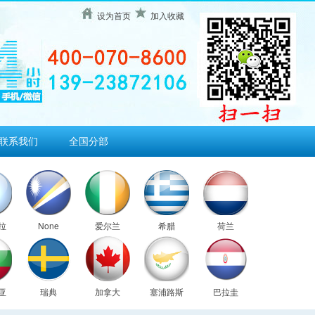
设为首页
加入收藏
联系我们
全国分部
拉
None
爱尔兰
希腊
荷兰
亚
瑞典
加拿大
塞浦路斯
巴拉圭