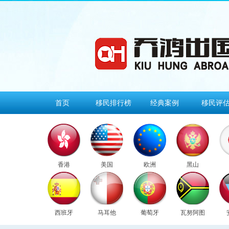
首页
移民排行榜
经典案例
移民评
香港
美国
欧洲
黑山
西班牙
马耳他
葡萄牙
瓦努阿图