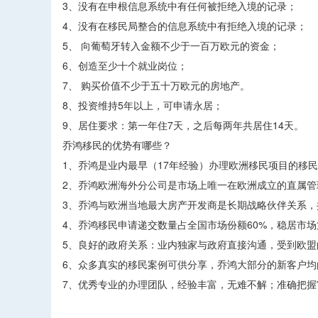
3、没有在申根信息系统中有任何被拒绝入境的记录；
4、没有在移民局整合的信息系统中有拒绝入境的记录；
5、 向葡萄牙转入金额不少于一百万欧元的资金；
6、创造至少十个就业岗位；
7、 购买价值不少于五十万欧元的房地产。
8、投资维持5年以上，可申请永居；
9、居住要求：第一年住7天，之后每两年共居住14天。
乔鸿移民的优势有哪些？
1、乔鸿是业内最早（17年经验）办理欧洲移民项目的移
2、乔鸿欧洲海外分公司是市场上唯一在欧洲成立的直属管
3、乔鸿与欧洲当地最大房产开发商是长期战略伙伴关系
4、乔鸿移民申请递交数量占全国市场份额60%，稳居市场
5、良好的政府关系：业内独家与政府直接沟通，受到欧
6、众多真实的移民案例可供分享，乔鸿大部分的新客户均
7、优秀专业的办理团队，经验丰富，无难不解；准确把
​