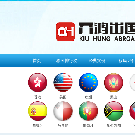
首页
移民排行榜
经典案例
移民评
香港
美国
欧洲
黑山
西班牙
马耳他
葡萄牙
瓦努阿图