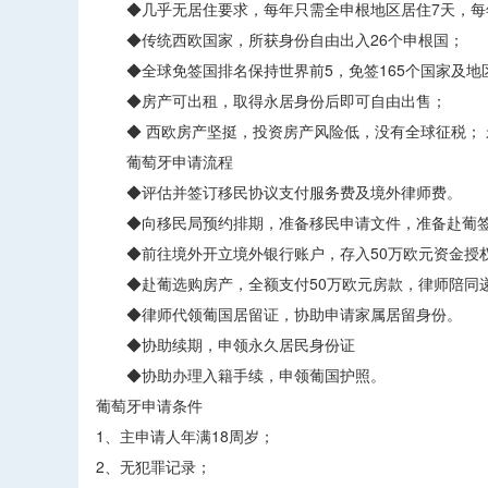
◆几乎无居住要求，每年只需全申根地区居住7天，每
◆传统西欧国家，所获身份自由出入26个申根国；
◆全球免签国排名保持世界前5，免签165个国家及地
◆房产可出租，取得永居身份后即可自由出售；
◆ 西欧房产坚挺，投资房产风险低，没有全球征税； 
葡萄牙申请流程
◆评估并签订移民协议支付服务费及境外律师费。
◆向移民局预约排期，准备移民申请文件，准备赴葡签
◆前往境外开立境外银行账户，存入50万欧元资金授权
◆赴葡选购房产，全额支付50万欧元房款，律师陪同
◆律师代领葡国居留证，协助申请家属居留身份。
◆协助续期，申领永久居民身份证
◆协助办理入籍手续，申领葡国护照。
葡萄牙申请条件
1、主申请人年满18周岁；
2、无犯罪记录；