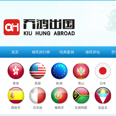
首页
移民排行榜
经典案例
移民评估
乔
香港
美国
欧洲
黑山
日本
西班牙
马耳他
葡萄牙
瓦努阿图
安提瓜