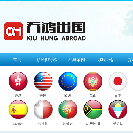
首页
移民排行榜
经典案例
移民评估
乔
香港
美国
欧洲
黑山
日本
西班牙
马耳他
葡萄牙
瓦努阿图
安提瓜