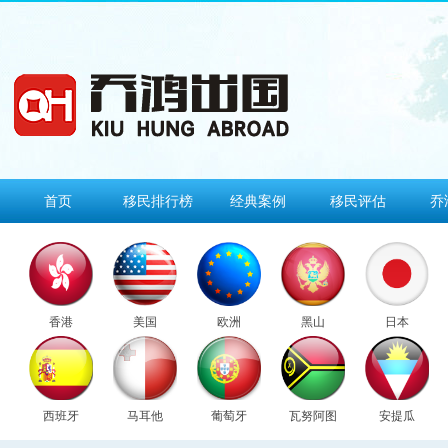
首页
移民排行榜
经典案例
移民评估
乔
香港
美国
欧洲
黑山
日本
西班牙
马耳他
葡萄牙
瓦努阿图
安提瓜