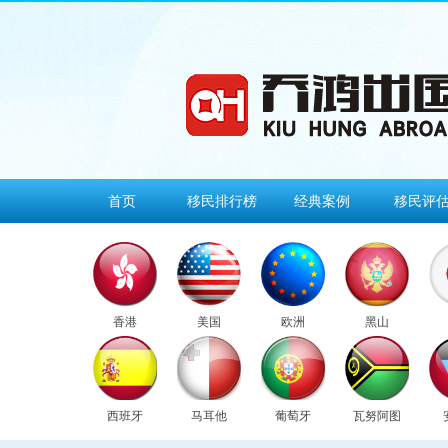
首页
移民排行榜
经典案例
移民评
香港
美国
欧洲
黑山
西班牙
马耳他
葡萄牙
瓦努阿图