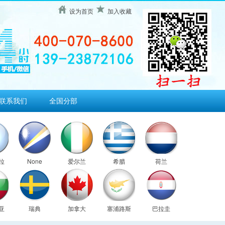
设为首页
加入收藏
联系我们
全国分部
拉
None
爱尔兰
希腊
荷兰
亚
瑞典
加拿大
塞浦路斯
巴拉圭