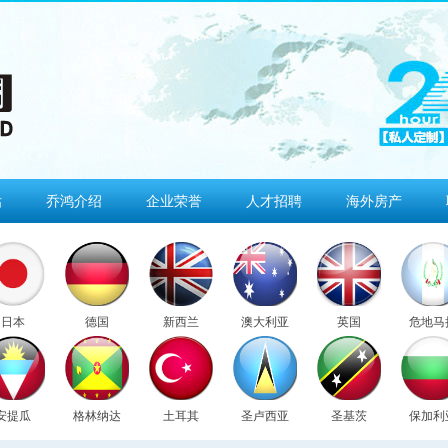
估
乔鸿介绍
企业荣誉
人才招聘
海外房产
日本
德国
新西兰
澳大利亚
英国
危地马
安提瓜
格林纳达
土耳其
圣卢西亚
圣基茨
保加利