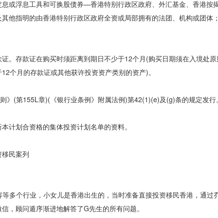
定息或浮息工具和可换股债券—香港特别行政区政府、外汇基金、香港按
其他指明的由香港特别行政区政府全资或局部拥有的法团、机构或团体；或
证。存款证在购买时须距离到期日不少于12个月(购买日期须在入境处原
12个月的存款证或其他获许投资资产类别的资产)。
第155L章)(《银行业条例》附属法例)第42(1)(e)及(g)条的规定发行
新本计划合资格的集体投资计划名单的资料。
资移民案列
等多个行业，小女儿是香港出生的，当时准备直接投资移民香港，通过乔
微信，顾问遁序渐进地解答了G先生的所有问题。