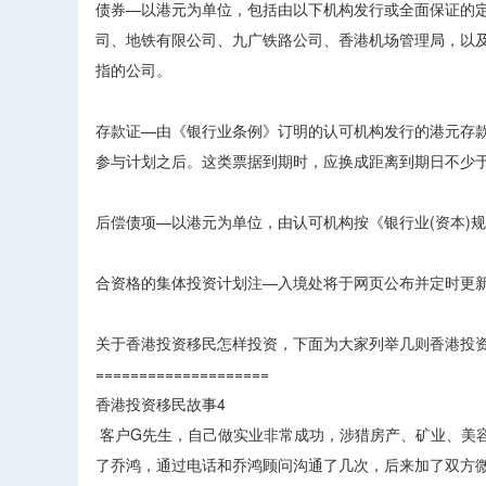
债券—以港元为单位，包括由以下机构发行或全面保证的
司、地铁有限公司、九广铁路公司、香港机场管理局，以及
指的公司。
存款证—由《银行业条例》订明的认可机构发行的港元存款
参与计划之后。这类票据到期时，应换成距离到期日不少于
后偿债项—以港元为单位，由认可机构按《银行业(资本)规则》(
合资格的集体投资计划注—入境处将于网页公布并定时更
关于香港投资移民怎样投资，下面为大家列举几则香港投
====================
香港投资移民故事4
客户G先生，自己做实业非常成功，涉猎房产、矿业、美容
了乔鸿，通过电话和乔鸿顾问沟通了几次，后来加了双方