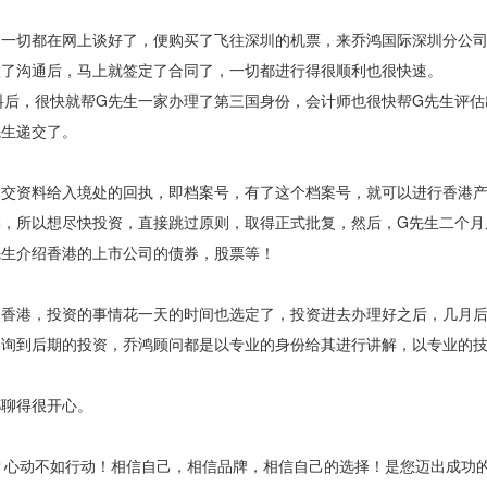
是一切都在网上谈好了，便购买了飞往深圳的机票，来乔鸿国际深圳分公
做了沟通后，马上就签定了合同了，一切都进行得很顺利也很快速。
料后，很快就帮G先生一家办理了第三国身份，会计师也很快帮G先生评估
先生递交了。
递交资料给入境处的回执，即档案号，有了这个档案号，就可以进行香港
学，所以想尽快投资，直接跳过原则，取得正式批复，然后，G先生二个月
先生介绍香港的上市公司的债券，股票等！
了香港，投资的事情花一天的时间也选定了，投资进去办理好之后，几月
咨询到后期的投资，乔鸿顾问都是以专业的身份给其进行讲解，以专业的
都聊得很开心。
？心动不如行动！相信自己，相信品牌，相信自己的选择！是您迈出成功