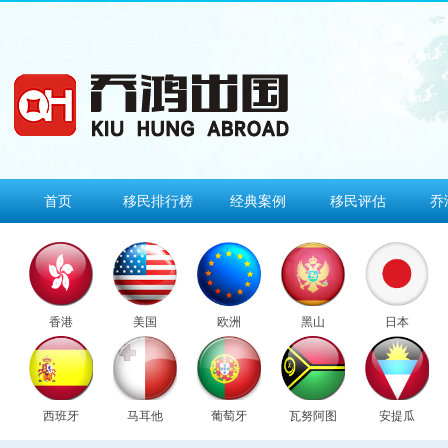
首页
移民排行榜
经典案例
移民评估
乔
香港
美国
欧洲
黑山
日本
西班牙
马耳他
葡萄牙
瓦努阿图
安提瓜