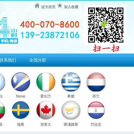
设为首页
加入收藏
联系我们
全国分部
拉
None
爱尔兰
希腊
荷兰
亚
瑞典
加拿大
塞浦路斯
巴拉圭