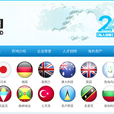
估
乔鸿介绍
企业荣誉
人才招聘
海外房产
日本
德国
新西兰
澳大利亚
英国
危地马
安提瓜
格林纳达
土耳其
圣卢西亚
圣基茨
保加利