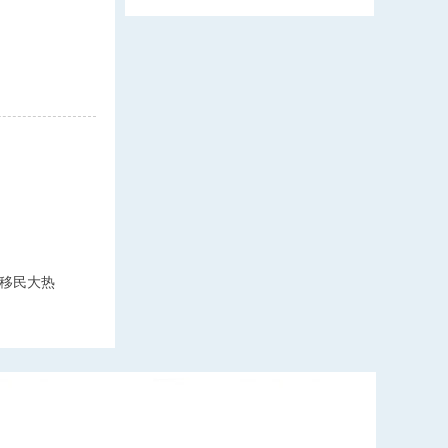
！
移民大热