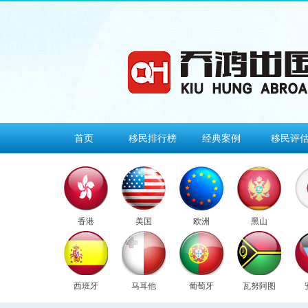
首页
移民排行榜
经典案例
移民评
香港
美国
欧洲
黑山
西班牙
马耳他
葡萄牙
瓦努阿图