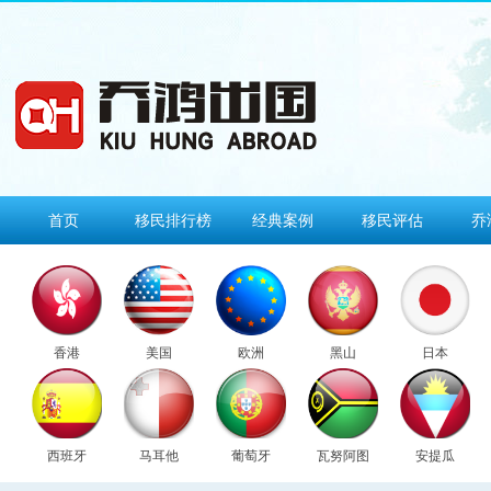
首页
移民排行榜
经典案例
移民评估
乔
香港
美国
欧洲
黑山
日本
西班牙
马耳他
葡萄牙
瓦努阿图
安提瓜