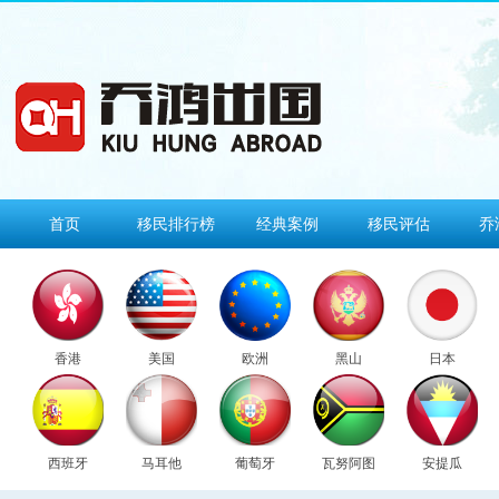
首页
移民排行榜
经典案例
移民评估
乔
香港
美国
欧洲
黑山
日本
西班牙
马耳他
葡萄牙
瓦努阿图
安提瓜