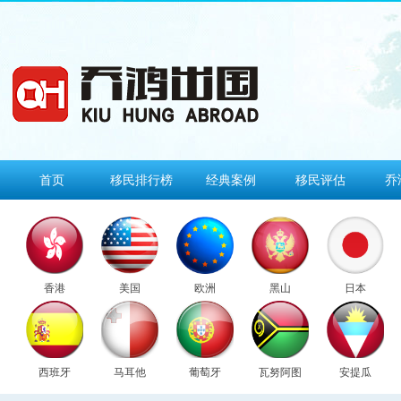
首页
移民排行榜
经典案例
移民评估
乔
香港
美国
欧洲
黑山
日本
西班牙
马耳他
葡萄牙
瓦努阿图
安提瓜