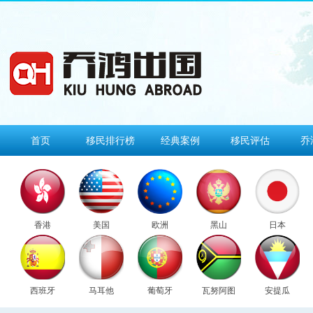
首页
移民排行榜
经典案例
移民评估
乔
香港
美国
欧洲
黑山
日本
西班牙
马耳他
葡萄牙
瓦努阿图
安提瓜