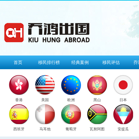
首页
移民排行榜
经典案例
移民评估
乔
香港
美国
欧洲
黑山
日本
西班牙
马耳他
葡萄牙
瓦努阿图
安提瓜