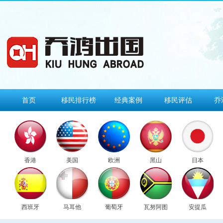
首页
移民排行榜
经典案例
移民评估
乔
香港
美国
欧洲
黑山
日本
西班牙
马耳他
葡萄牙
瓦努阿图
安提瓜