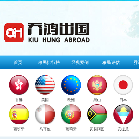
首页
移民排行榜
经典案例
移民评估
乔
香港
美国
欧洲
黑山
日本
西班牙
马耳他
葡萄牙
瓦努阿图
安提瓜