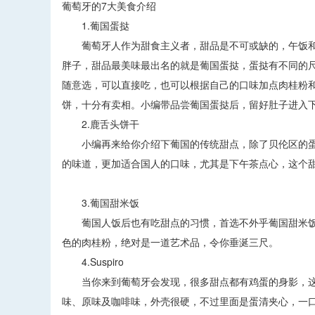
葡萄牙的7大美食介绍
1.葡国蛋挞
葡萄牙人作为甜食主义者，甜品是不可或缺的，午饭和
胖子，甜品最美味最出名的就是葡国蛋挞，蛋挞有不同的
随意选，可以直接吃，也可以根据自己的口味加点肉桂粉
饼，十分有卖相。小编带品尝葡国蛋挞后，留好肚子进入
2.鹿舌头饼干
小编再来给你介绍下葡国的传统甜点，除了贝伦区的蛋
的味道，更加适合国人的口味，尤其是下午茶点心，这个
3.葡国甜米饭
葡国人饭后也有吃甜点的习惯，首选不外乎葡国甜米饭
色的肉桂粉，绝对是一道艺术品，令你垂涎三尺。
4.Suspiro
当你来到葡萄牙会发现，很多甜点都有鸡蛋的身影，这款甜
味、原味及咖啡味，外壳很硬，不过里面是蛋清夹心，一