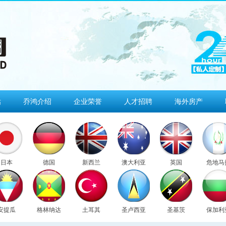
估
乔鸿介绍
企业荣誉
人才招聘
海外房产
日本
德国
新西兰
澳大利亚
英国
危地马
安提瓜
格林纳达
土耳其
圣卢西亚
圣基茨
保加利