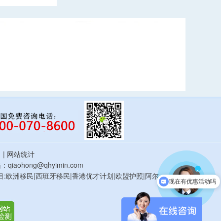
估
| 网站统计
qiaohong@qhyimin.com
现在有优惠活动吗
×
鸿移民项目:欧洲移民|西班牙移民|香港优才计划|欧盟护照|阿尔
可以介绍下你们的产品么