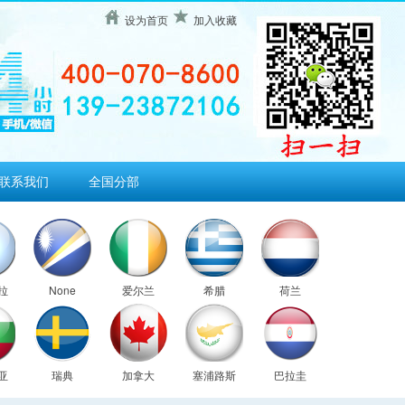
设为首页
加入收藏
联系我们
全国分部
拉
None
爱尔兰
希腊
荷兰
亚
瑞典
加拿大
塞浦路斯
巴拉圭