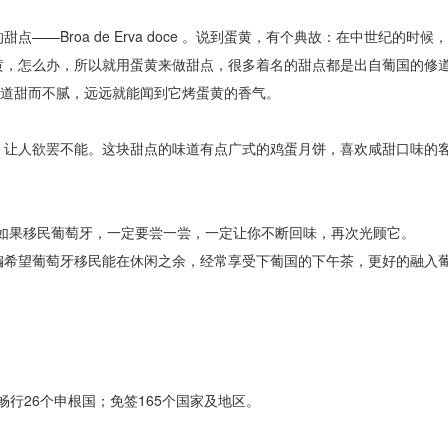
Broa de Erva doce 。说到蛋黄，有个典故：在中世纪的时候
黄，怎么办，所以就用蛋黄来做甜点，很多着名的甜点都是出自葡国的修
统甜点，味道甜而不腻，远远就能闻到它烤蛋黄的香气。
让人欲罢不能。这块甜点的味道有点广式的鸡蛋月饼，喜欢咸甜口味的
的，如果移民葡萄牙，一定要尝一尝，一定让你不断回味，再次光顾它。
希望葡萄牙移民能在休闲之余，经常享受下葡国的下午茶，更好的融入
畅行26个申根国；免签165个国家及地区。