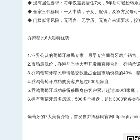
◆ 没有居住要求：每年仅需要居住7天，5年后可轻松转
◆ 全家三代移民：一人申请，子女、配偶，及双方父母可
◆ 门槛低零风险：无语言、无学历、无资产来源要求，投
乔鸿移民6大独特优势
1.业界公认的葡萄牙移民专家，最早专注葡萄牙房产销售
2.市场最低价，乔鸿与当地大型开发商直接合作，乔鸿承
3.乔鸿葡萄牙移民申请递交数量占全国市场份额的40%，
4.乔鸿葡萄牙成功购房客户超过500组家庭；
5.乔鸿葡萄牙成功获得移民身份客户累计超过300组家庭；
6.拥有葡萄牙最多房源，500多个楼盘，超过3000套各
葡萄牙的7大美食介绍，首发自乔鸿移民官网http://qhyim
​