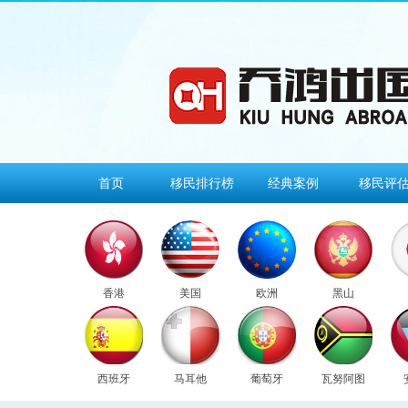
首页
移民排行榜
经典案例
移民评
香港
美国
欧洲
黑山
西班牙
马耳他
葡萄牙
瓦努阿图