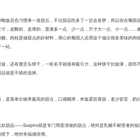
晚饭后也习惯来一道甜点，不过甜品吃多了一定会发胖，所以你在葡国
尺寸，皮酥的、皮厚的，蛋液多一点、少一点，尺寸大一点、小一点……
和糖。肉桂是做甜点的好材料，用心的葡国人还用这个做出很多美味的肉
下一站。
挞，还有鹿舌头饼干，一听名字就很有吸引力，这种饼干比较薄，甜而
甜品就是不错的选择。
，是菜单出镜率最高的甜点，口感顺滑，米饭柔软香甜，老少皆宜，奶
品——Suspiro就是专门用蛋清做的甜点，绝对是乳糖不耐受者的福
口咬下，绝对幸福感倍增。