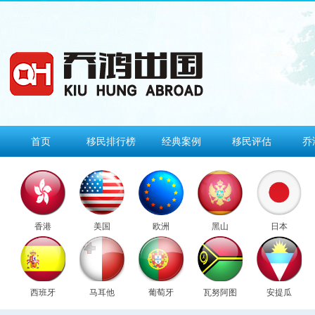
首页
移民排行榜
经典案例
移民评估
乔
香港
美国
欧洲
黑山
日本
西班牙
马耳他
葡萄牙
瓦努阿图
安提瓜