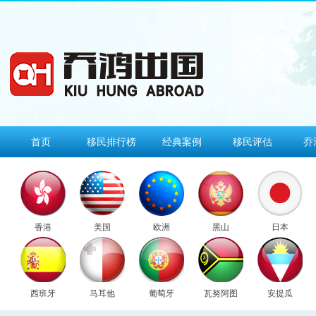
首页
移民排行榜
经典案例
移民评估
乔
香港
美国
欧洲
黑山
日本
西班牙
马耳他
葡萄牙
瓦努阿图
安提瓜