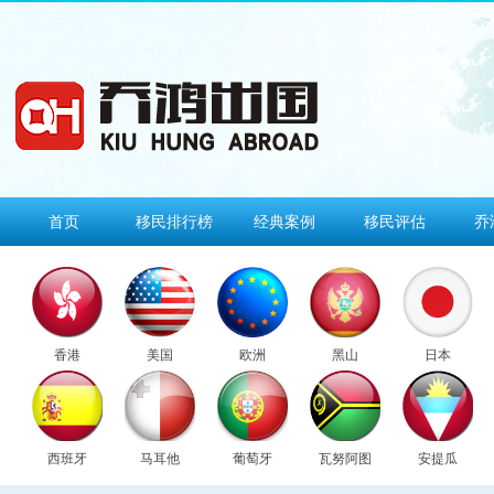
首页
移民排行榜
经典案例
移民评估
乔
香港
美国
欧洲
黑山
日本
西班牙
马耳他
葡萄牙
瓦努阿图
安提瓜