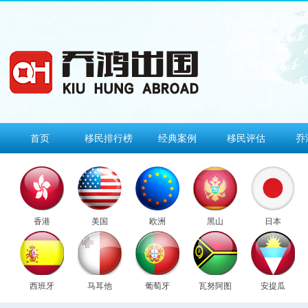
首页
移民排行榜
经典案例
移民评估
乔
香港
美国
欧洲
黑山
日本
西班牙
马耳他
葡萄牙
瓦努阿图
安提瓜