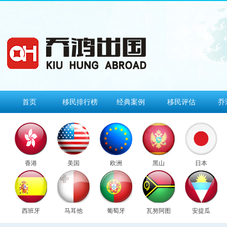
首页
移民排行榜
经典案例
移民评估
乔
香港
美国
欧洲
黑山
日本
西班牙
马耳他
葡萄牙
瓦努阿图
安提瓜