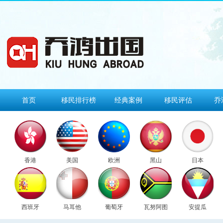
首页
移民排行榜
经典案例
移民评估
乔
香港
美国
欧洲
黑山
日本
西班牙
马耳他
葡萄牙
瓦努阿图
安提瓜