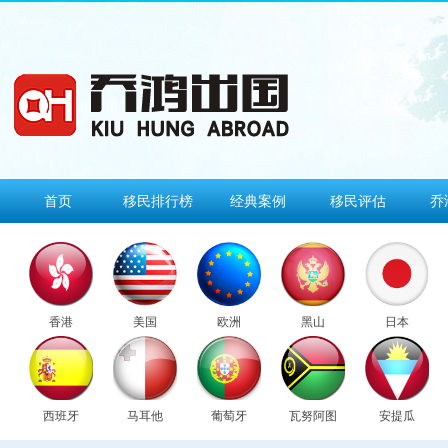
首页
移民排行榜
经典案例
移民评估
乔
香港
美国
欧洲
黑山
日本
西班牙
马耳他
葡萄牙
瓦努阿图
安提瓜