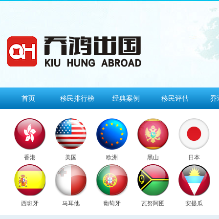
首页
移民排行榜
经典案例
移民评估
乔
香港
美国
欧洲
黑山
日本
西班牙
马耳他
葡萄牙
瓦努阿图
安提瓜