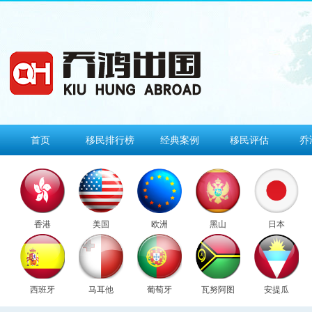
首页
移民排行榜
经典案例
移民评估
乔
香港
美国
欧洲
黑山
日本
西班牙
马耳他
葡萄牙
瓦努阿图
安提瓜