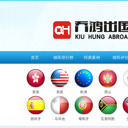
首页
移民排行榜
经典案例
移民评
香港
美国
欧洲
黑山
西班牙
马耳他
葡萄牙
瓦努阿图