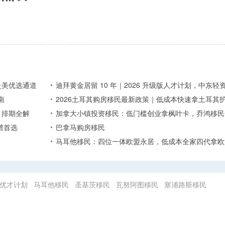
赴美优选通道
迪拜黄金居留 10 年｜2026 升级版人才计划，中东
南
2026土耳其购房移民最新政策｜低成本快速拿土耳其
、排期全解
加拿大小镇投资移民：低门槛创业拿枫叶卡，乔鸿移民
谱首选
巴拿马购房移民
马耳他移民：四位一体欧盟永居，低成本全家四代拿欧
优才计划
马耳他移民
圣基茨移民
瓦努阿图移民
塞浦路斯移民