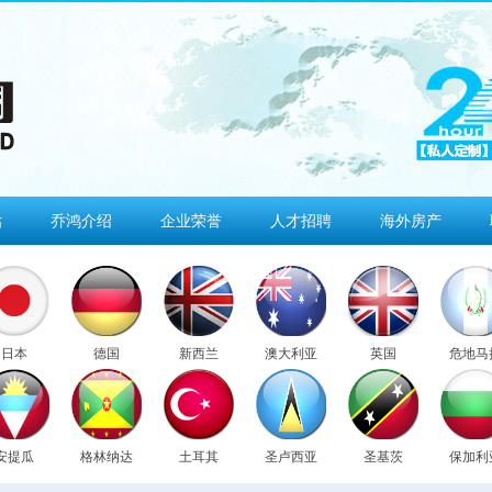
估
乔鸿介绍
企业荣誉
人才招聘
海外房产
日本
德国
新西兰
澳大利亚
英国
危地马
安提瓜
格林纳达
土耳其
圣卢西亚
圣基茨
保加利