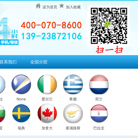
设为首页
加入收藏
联系我们
全国分部
拉
None
爱尔兰
希腊
荷兰
亚
瑞典
加拿大
塞浦路斯
巴拉圭