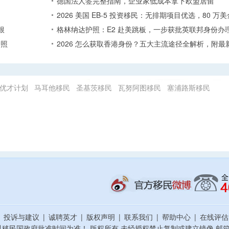
德国法人签完整指南，企业家低成本拿下欧盟居留
2026 美国 EB-5 投资移民：无排期项目优选，80 
根
格林纳达护照：E2 赴美跳板，一步获批英联邦身份办
护照
2026 怎么获取香港身份？五大主流途径全解析，附最
优才计划
马耳他移民
圣基茨移民
瓦努阿图移民
塞浦路斯移民
|
投诉与建议
|
诚聘英才
|
版权声明
|
联系我们
|
帮助中心
|
在线评
以移民国政府批准时间为准！ 版权所有 未经授权禁止复制或建立镜像
邮箱：