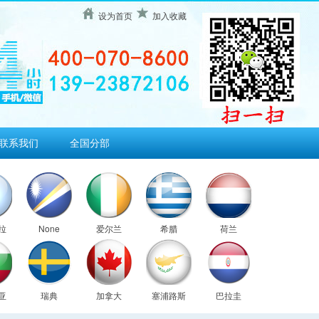
设为首页
加入收藏
联系我们
全国分部
拉
None
爱尔兰
希腊
荷兰
亚
瑞典
加拿大
塞浦路斯
巴拉圭