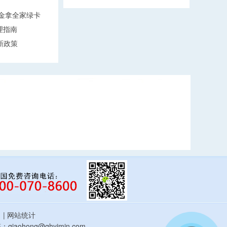
万美金拿全家绿卡
理指南
新政策
估
| 网站统计
qiaohong@qhyimin.com