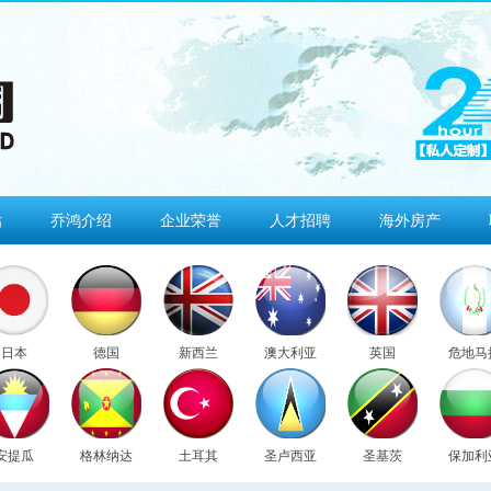
估
乔鸿介绍
企业荣誉
人才招聘
海外房产
日本
德国
新西兰
澳大利亚
英国
危地马
安提瓜
格林纳达
土耳其
圣卢西亚
圣基茨
保加利