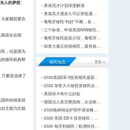
东人的梦想
。
香港优才计划深度解读
香港高才通多久可以审批通…
，大家都想要在
葡萄牙移民“利好”不断，各…
三个标准，申请美国NIW移民…
长期居住在国
葡萄牙移民政策介绍，葡萄牙…
加拿大雇主担保移民，最有效…
移民，但是因为
适的移民机构帮
移民动态
更多>>
，只要是选择了
2026美国EB-5投资移民最新…
2026 加拿大小镇投资移民全…
美国绿卡有什么好处
实国外的很多技
德国法人签完整指南，企业家…
的自主能力比较
2026格林纳达护照申请攻略…
2026 美国 EB-5 投资移民：…
2026 匈牙利移民｜欧洲性价…