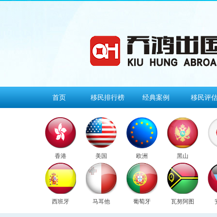
首页
移民排行榜
经典案例
移民评
香港
美国
欧洲
黑山
西班牙
马耳他
葡萄牙
瓦努阿图