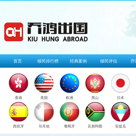
首页
移民排行榜
经典案例
移民评估
乔
香港
美国
欧洲
黑山
日本
西班牙
马耳他
葡萄牙
瓦努阿图
安提瓜