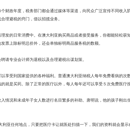
每个财政年度，税务部门都会通过媒体等渠道，向民众广泛宣传不同收入
载合理避税的窍门，借以招揽业务。
理发的日常消费中。在澳大利亚购买商品或者接受服务，你都能轻松获
的发票上除标明总价外，还会单独标明商品服务税的数额。
聘请专业会计师为退税以及合理避税出谋划策。
以享受到国家提供的各种福利。普通澳大利亚纳税人每年免费看病的次
钱的就是买药。除了正常的医疗以外，每人每年还可以享受５次免费医疗
入情况和未成年子女人数进行名目繁多的补助。唐明说，他的孩子刚出
利亚任何地点，只要把医疗卡让就医处扫描一下，我们的资料就会显示