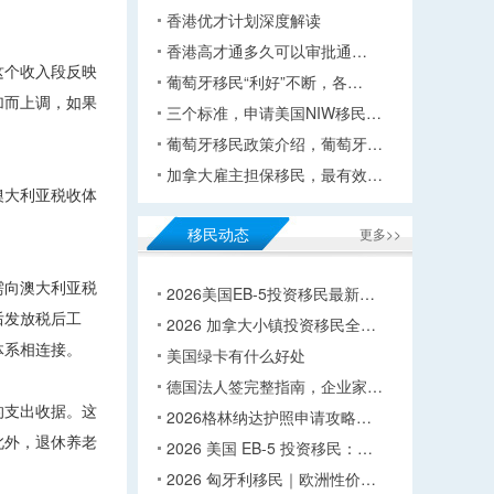
香港优才计划深度解读
香港高才通多久可以审批通…
这个收入段反映
葡萄牙移民“利好”不断，各…
加而上调，如果
三个标准，申请美国NIW移民…
葡萄牙移民政策介绍，葡萄牙…
加拿大雇主担保移民，最有效…
澳大利亚税收体
移民动态
更多>>
需向澳大利亚税
2026美国EB-5投资移民最新…
后发放税后工
2026 加拿大小镇投资移民全…
体系相连接。
美国绿卡有什么好处
德国法人签完整指南，企业家…
的支出收据。这
2026格林纳达护照申请攻略…
此外，退休养老
2026 美国 EB-5 投资移民：…
2026 匈牙利移民｜欧洲性价…