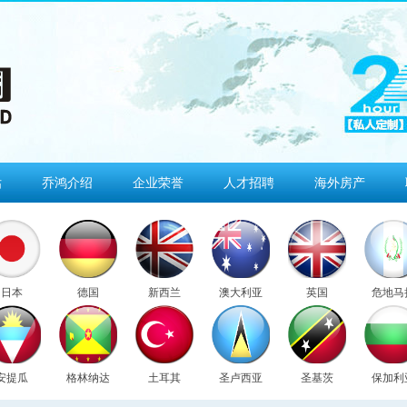
估
乔鸿介绍
企业荣誉
人才招聘
海外房产
日本
德国
新西兰
澳大利亚
英国
危地马
安提瓜
格林纳达
土耳其
圣卢西亚
圣基茨
保加利