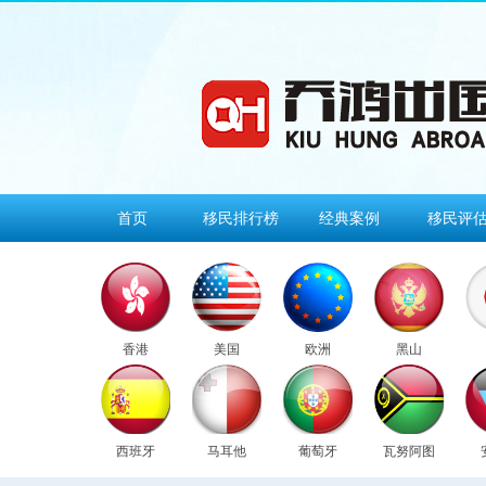
首页
移民排行榜
经典案例
移民评
香港
美国
欧洲
黑山
西班牙
马耳他
葡萄牙
瓦努阿图