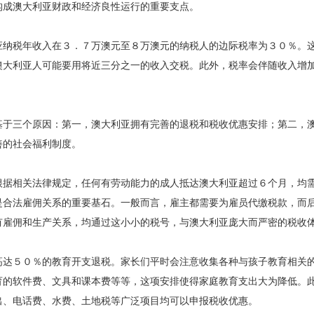
构成澳大利亚财政和经济良性运行的重要支点。
纳税年收入在３．７万澳元至８万澳元的纳税人的边际税率为３０％。
澳大利亚人可能要用将近三分之一的收入交税。此外，税率会伴随收入增
于三个原因：第一，澳大利亚拥有完善的退税和税收优惠安排；第二，
善的社会福利制度。
据相关法律规定，任何有劳动能力的成人抵达澳大利亚超过６个月，均
是合法雇佣关系的重要基石。一般而言，雇主都需要为雇员代缴税款，而
有雇佣和生产关系，均通过这小小的税号，与澳大利亚庞大而严密的税收
达５０％的教育开支退税。家长们平时会注意收集各种与孩子教育相关
育的软件费、文具和课本费等等，这项安排使得家庭教育支出大为降低。
出、电话费、水费、土地税等广泛项目均可以申报税收优惠。