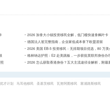
卡
2026 加拿大小镇投资移民全解，低门槛快速拿枫叶卡
德国法人签完整指南，企业家低成本拿下欧盟居留
2026 美国 EB-5 投资移民：无排期项目优选，80 
根
格林纳达护照：E2 赴美跳板，一步获批英联邦身份办
护照
2026 怎么获取香港身份？五大主流途径全解析，附最
优才计划
马耳他移民
圣基茨移民
瓦努阿图移民
塞浦路斯移民