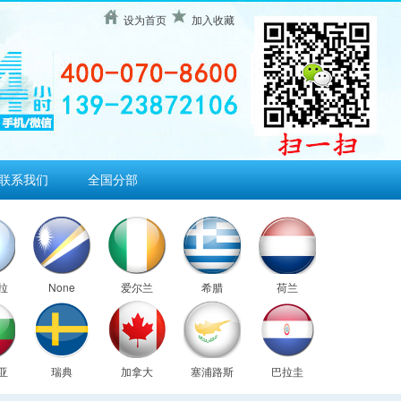
设为首页
加入收藏
联系我们
全国分部
拉
None
爱尔兰
希腊
荷兰
亚
瑞典
加拿大
塞浦路斯
巴拉圭