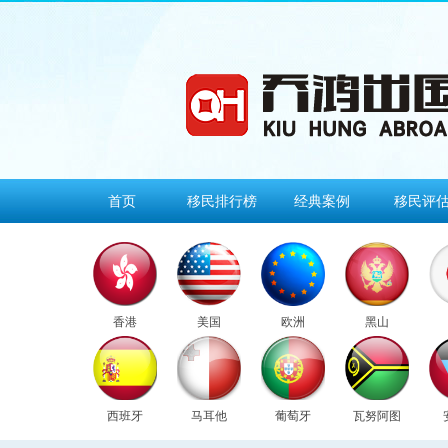
首页
移民排行榜
经典案例
移民评
香港
美国
欧洲
黑山
西班牙
马耳他
葡萄牙
瓦努阿图