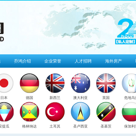
估
乔鸿介绍
企业荣誉
人才招聘
海外房产
日本
德国
新西兰
澳大利亚
英国
危地马
安提瓜
格林纳达
土耳其
圣卢西亚
圣基茨
保加利