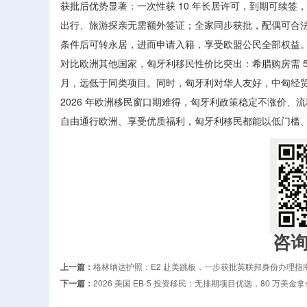
获批后优势显著：一次性获 10 年长居许可，到期可续签，无
出行、旅游探亲无需额外签证；全家同步获批，配偶可合法
条件后可转永居，进而申请入籍，享受欧盟公民全部权益
对比欧洲其他国家，匈牙利移民性价比突出：希腊购房需 50
月，远低于同类项目。同时，匈牙利对华人友好，中匈经
2026 年欧洲移民窗口期难得，匈牙利政策稳定不涨价
自由通行欧洲、享受优质福利，匈牙利移民都能以低门槛、
咨
上一篇：
格林纳达护照：E2 赴美跳板，一步获批英联邦身份办理指
下一篇：
2026 美国 EB-5 投资移民：无排期项目优选，80 万美金