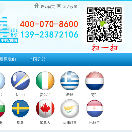
设为首页
加入收藏
联系我们
全国分部
拉
None
爱尔兰
希腊
荷兰
亚
瑞典
加拿大
塞浦路斯
巴拉圭