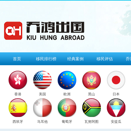
首页
移民排行榜
经典案例
移民评估
乔
香港
美国
欧洲
黑山
日本
西班牙
马耳他
葡萄牙
瓦努阿图
安提瓜