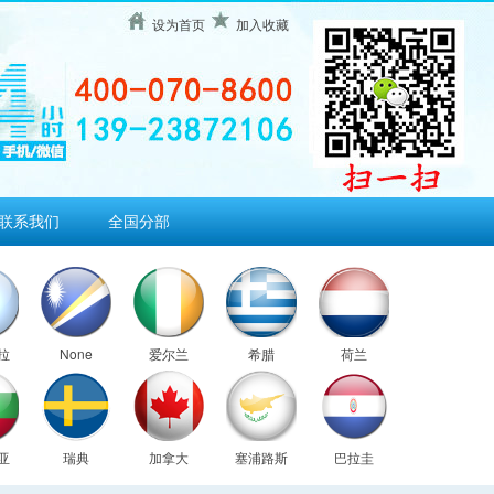
设为首页
加入收藏
联系我们
全国分部
拉
None
爱尔兰
希腊
荷兰
亚
瑞典
加拿大
塞浦路斯
巴拉圭