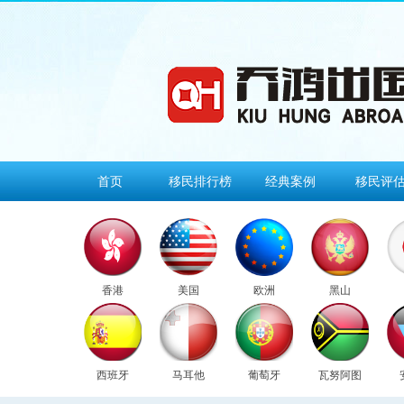
首页
移民排行榜
经典案例
移民评
香港
美国
欧洲
黑山
西班牙
马耳他
葡萄牙
瓦努阿图