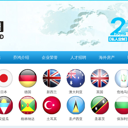
估
乔鸿介绍
企业荣誉
人才招聘
海外房产
日本
德国
新西兰
澳大利亚
英国
危地马
安提瓜
格林纳达
土耳其
圣卢西亚
圣基茨
保加利