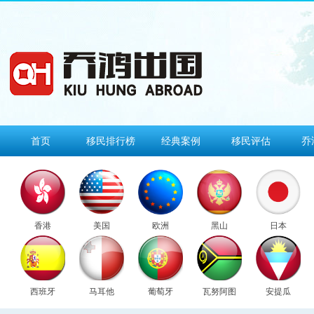
首页
移民排行榜
经典案例
移民评估
乔
香港
美国
欧洲
黑山
日本
西班牙
马耳他
葡萄牙
瓦努阿图
安提瓜