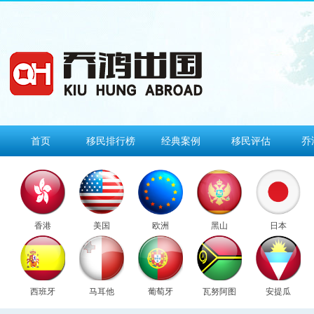
首页
移民排行榜
经典案例
移民评估
乔
香港
美国
欧洲
黑山
日本
西班牙
马耳他
葡萄牙
瓦努阿图
安提瓜