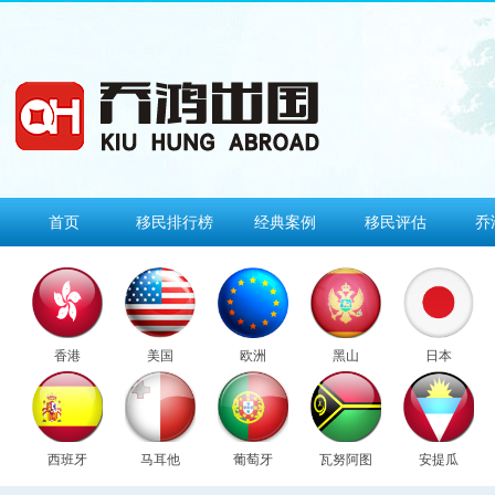
首页
移民排行榜
经典案例
移民评估
乔
香港
美国
欧洲
黑山
日本
西班牙
马耳他
葡萄牙
瓦努阿图
安提瓜