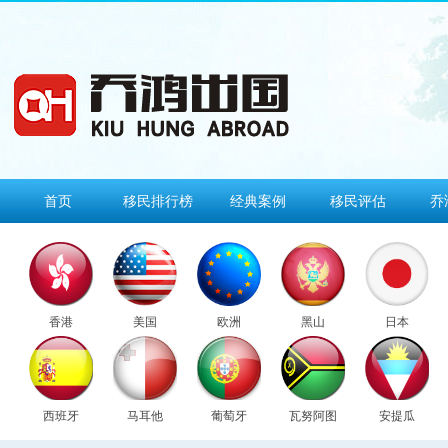
首页
移民排行榜
经典案例
移民评估
乔
香港
美国
欧洲
黑山
日本
西班牙
马耳他
葡萄牙
瓦努阿图
安提瓜