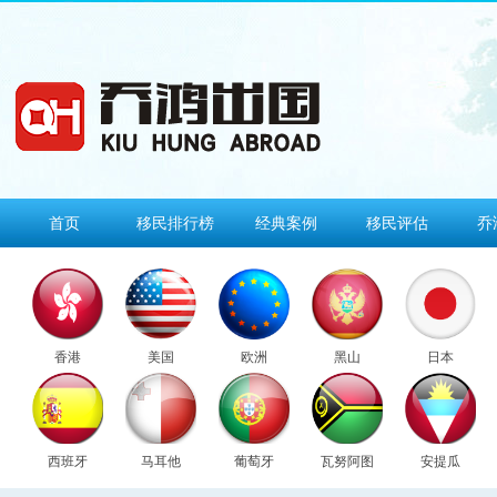
首页
移民排行榜
经典案例
移民评估
乔
香港
美国
欧洲
黑山
日本
西班牙
马耳他
葡萄牙
瓦努阿图
安提瓜