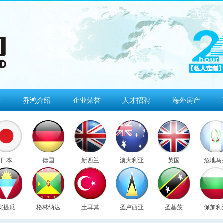
估
乔鸿介绍
企业荣誉
人才招聘
海外房产
日本
德国
新西兰
澳大利亚
英国
危地马
安提瓜
格林纳达
土耳其
圣卢西亚
圣基茨
保加利