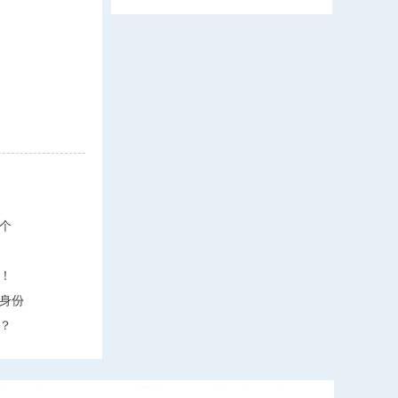
个
！
身份
？