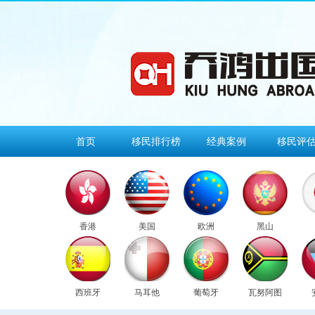
首页
移民排行榜
经典案例
移民评
香港
美国
欧洲
黑山
西班牙
马耳他
葡萄牙
瓦努阿图