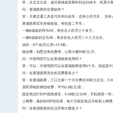
答：从北京出发，途径基辅或莫斯科到达拉纳卡，机票大概300
问：塞浦路斯的交通如何？
答：主要交通工具是汽车和出租车，也有公共汽车， 没有
塞浦路斯买车价格较低，特别是二手车；
一辆8成新的悍马H2，售价合人民币三十多万；
一辆9成新的宝马X6，售价折合人民币二十八万左右。
油价：8个油/百公里=10.4欧；
物业费：别墅没有此费用，公寓大概50欧元/月。
问：中国驾照可以在塞浦路斯使用吗？
答：可以，中国驾照可以在塞浦路斯使用6个月。前提是中
问：在塞浦路斯居住的花费要多少？
答：在塞浦路斯，三口之家一个月水费在30欧元左右，0.9
居民用电阶梯型收费，平均0.2欧元/度；
固定电话打到中国很便宜，0.08欧元/分钟，手机稍贵一些
上网费：最好的ISP供应商，每个月固定电话月租和上网费
问：在塞浦路斯的生活开销大概多少？