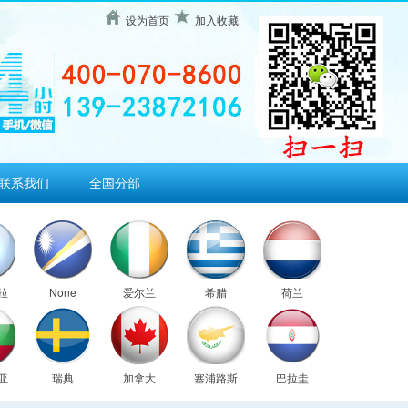
设为首页
加入收藏
联系我们
全国分部
拉
None
爱尔兰
希腊
荷兰
亚
瑞典
加拿大
塞浦路斯
巴拉圭