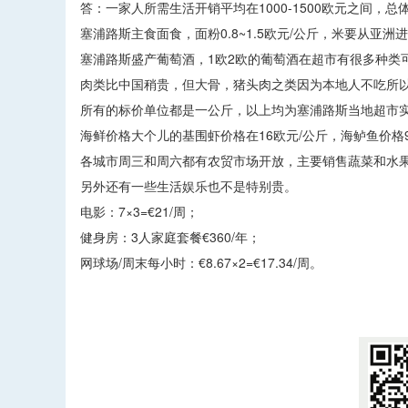
答：一家人所需生活开销平均在1000-1500欧元之间，
塞浦路斯主食面食，面粉0.8~1.5欧元/公斤，米要从亚洲进口
塞浦路斯盛产葡萄酒，1欧2欧的葡萄酒在超市有很多种类
肉类比中国稍贵，但大骨，猪头肉之类因为本地人不吃所
所有的标价单位都是一公斤，以上均为塞浦路斯当地超市
海鲜价格大个儿的基围虾价格在16欧元/公斤，海鲈鱼价格
各城市周三和周六都有农贸市场开放，主要销售蔬菜和水果，
另外还有一些生活娱乐也不是特别贵。
电影：7×3=€21/周；
健身房：3人家庭套餐€360/年；
网球场/周末每小时：€8.67×2=€17.34/周。