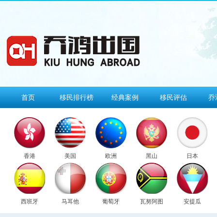
首页
移民排行榜
经典案例
移民评估
乔
香港
美国
欧洲
黑山
日本
西班牙
马耳他
葡萄牙
瓦努阿图
安提瓜