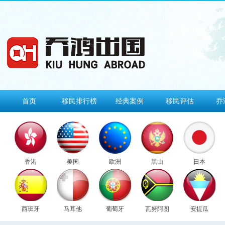
首页
移民排行榜
经典案例
移民评估
乔
香港
美国
欧洲
黑山
日本
西班牙
马耳他
葡萄牙
瓦努阿图
安提瓜