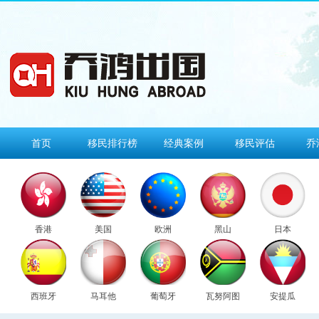
首页
移民排行榜
经典案例
移民评估
乔
香港
美国
欧洲
黑山
日本
西班牙
马耳他
葡萄牙
瓦努阿图
安提瓜