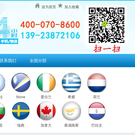
设为首页
加入收藏
联系我们
全国分部
拉
None
爱尔兰
希腊
荷兰
亚
瑞典
加拿大
塞浦路斯
巴拉圭