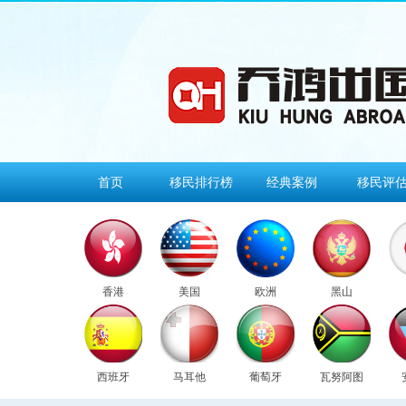
首页
移民排行榜
经典案例
移民评
香港
美国
欧洲
黑山
西班牙
马耳他
葡萄牙
瓦努阿图