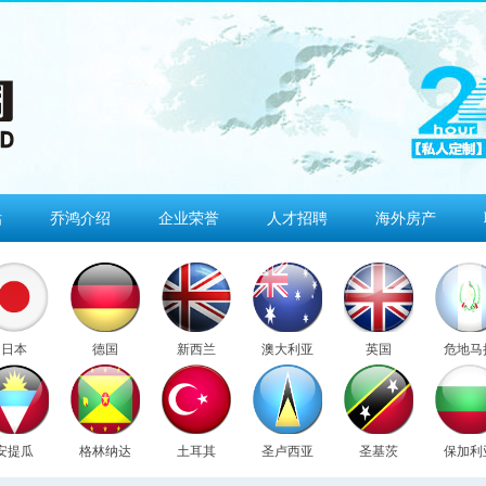
估
乔鸿介绍
企业荣誉
人才招聘
海外房产
日本
德国
新西兰
澳大利亚
英国
危地马
安提瓜
格林纳达
土耳其
圣卢西亚
圣基茨
保加利