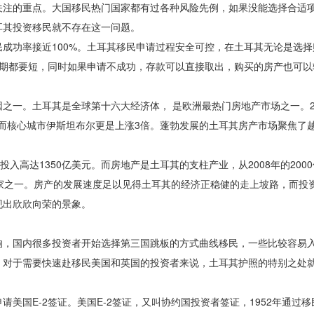
关注的重点。大国移民热门国家都有过各种风险先例，如果没能选择合适
耳其投资移民就不存在这一问题。
成功率接近100%。土耳其移民申请过程安全可控，在土耳其无论是选
有期都要短，同时如果申请不成功，存款可以直接取出，购买的房产也可以
一。土耳其是全球第十六大经济体， 是欧洲最热门房地产市场之一。201
，而核心城市伊斯坦布尔更是上涨3倍。蓬勃发展的土耳其房产市场聚焦了
入高达1350亿美元。而房地产是土耳其的支柱产业，从2008年的2000亿
兴国家之一。房产的发展速度足以见得土耳其的经济正稳健的走上坡路，而投
现出欣欣向荣的景象。
响，国内很多投资者开始选择第三国跳板的方式曲线移民，一些比较容易
。对于需要快速赴移民美国和英国的投资者来说，土耳其护照的特别之处
美国E-2签证。美国E-2签证，又叫协约国投资者签证，1952年通过