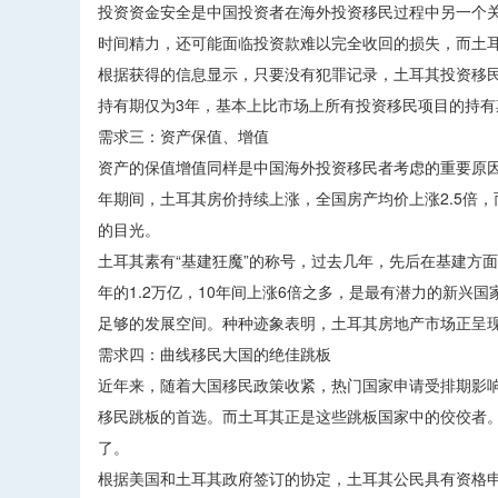
投资资金安全是中国投资者在海外投资移民过程中另一个
时间精力，还可能面临投资款难以完全收回的损失，而土
根据获得的信息显示，只要没有犯罪记录，土耳其投资移民
持有期仅为3年，基本上比市场上所有投资移民项目的持
需求三：资产保值、增值
资产的保值增值同样是中国海外投资移民者考虑的重要原因之
年期间，土耳其房价持续上涨，全国房产均价上涨2.5倍
的目光。
土耳其素有“基建狂魔”的称号，过去几年，先后在基建方面投
年的1.2万亿，10年间上涨6倍之多，是最有潜力的新
足够的发展空间。种种迹象表明，土耳其房地产市场正呈
需求四：曲线移民大国的绝佳跳板
近年来，随着大国移民政策收紧，热门国家申请受排期影
移民跳板的首选。而土耳其正是这些跳板国家中的佼佼者
了。
根据美国和土耳其政府签订的协定，土耳其公民具有资格申请