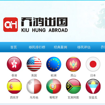
首页
移民排行榜
经典案例
移民评估
乔
香港
美国
欧洲
黑山
日本
西班牙
马耳他
葡萄牙
瓦努阿图
安提瓜